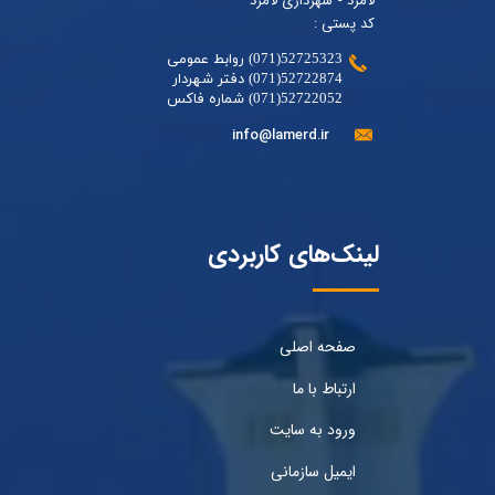
لامرد - شهرداری لامرد
کد پستی :
52725323(071) روابط عمومی
52722874(071) دفتر شهردار
52722052(071) شماره فاکس
info@lamerd.ir
لینک‌های کاربردی
صفحه اصلی
ارتباط با ما
ورود به سایت
ایمیل سازمانی