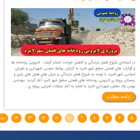
در آستانه‌ی شروع فصل بارندگی و کاهش حوادث انجام گرفت : لایروبی رودخانه ها
و گواراب های فصلی سطح شهر لامِرد به گزارش روابط عمومی شهرداری و شورای
اسلامی شهر لامِرد، با توجه به شروع فصل بارندگی و بارش های فصل های پاییز و
زمستان پروژه ی لایروبی رودخانه های فصلی سطح شهر لامِرد آغاز گردید. مهندس
بهمن نژاد معاون شهرداری لامِرد با اشاره به آغاز عملیّات اجرایی پروژه ی …
ادامه مطلب
۵
۶
۷
۸
۹
۱۰
۱۱
۱۲
۱۳
۱۴
بع