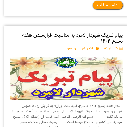
ادامه مطلب
پیام تبریک شهردار لامرد به مناسبت فرارسیدن هفته
بسیج 1402
۳۰ آبان ۰۲
اخبار شهرداری لامرد
شعار هفته بسیج ۱۴۰۲ :«بسیج، امید ملت ایران» به گزارش روابط عمومی
شهرداری لامِرد، عطااله جوکار شهردار لامِرد طی پیامی به شرح زیر "هفته بسیج" را
تبریک گفت. بسم الله الرحمن الرحیم امام خامنه ای (حفظه الله) : بسیج
سرمایه ملی کشور و راه علاج دردها است. بسیج، صدای صلابت، سمبل