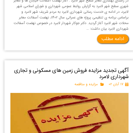
در راستای بهسازی معابر سطح شهر لامِرد : آغاز نهضت آسفالت خیابان ها و معابر
شهری سطح شهر لامِرد به گزارش روابط عمومی شهرداری و شورای اسلامی شهر
لامِرد، در ادامه ی خدمت رسانی شهرداری لامِرد به مردم شریف شهر لامرد و
براساس برنامه ی تنظیمی پروژه های عمرانی سال ۱۴۰۲، نهضت آسفالت معابر
محلات شهر لامِرد آغاز گردید. دکتر جوکار شهردار لامِرد در خصوص نهضت آسفالت
شهرداری لامِرد بیان داشت: …
ادامه مطلب
آگهی تجدید مزايده فروش زمين ‌های مسکونی و تجاری
شهرداری لامرد
۱۷ آبان ۰۲
مزایده و مناقصه