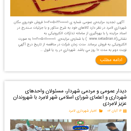
آگهی تجدید مزایده‌ی عمومی شماره ی 1002005022000001 فروش خودروی مگان
شهرداري لامرد در نظر دارد کالاهای خود به شرح مذکور و با جزئیات مـندرج در
اسناد مزایده را با بهره‌گیری از سامانه تداركات الكترونيكی به
نشانی(www.setadiran.ir ) با شماره‌ی مزایده‌ی 1002005011000001 به صورت
الکترونیکی به فروش برساند. مدت زمان شركت در مناقصه از تاريخ درج آگهي
نوبت دوم به مدت 10 روز مي باشد. شهرداري در رد يا قبول …
ادامه مطلب
دیدار عمومی و مردمی شهردار، مسئولان واحدهای
شهرداری و اعضای شورای اسلامی شهر لامِرد با شهروندان
عزیز لامِردی
۱۶ آبان ۰۲
اخبار شهرداری لامرد