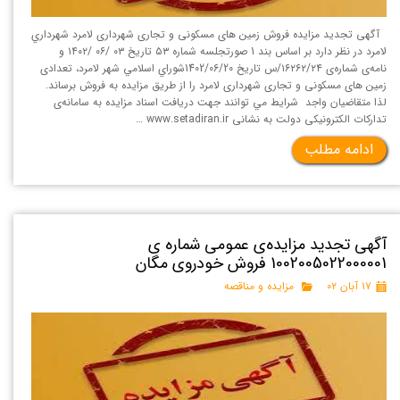
آگهی تجدید مزايده فروش زمين ‌های مسکونی و تجاری شهرداری لامرد شهرداري
لامرد در نظر دارد بر اساس بند 1 صورتجلسه شماره ۵۳ تاريخ ۰۳ /۰۶ /۱۴۰۲ و
نامه‌ی شماره‌ی ۱۶۲۶۲/۲۴/س تاریخ 1402/06/20شوراي اسلامي شهر لامرد، تعدادی
زمین های مسکونی و تجاری شهرداری لامرد را از طريق مزايده به فروش برساند.
لذا متقاضيان واجد شرايط مي توانند جهت دريافت اسناد مزايده به سامانه‌ی
تداركات الكترونيكی دولت به نشانی www.setadiran.ir …
ادامه مطلب
آگهی تجدید مزایده‌ی عمومی شماره ی
1002005022000001 فروش خودروی مگان
۱۷ آبان ۰۲
مزایده و مناقصه