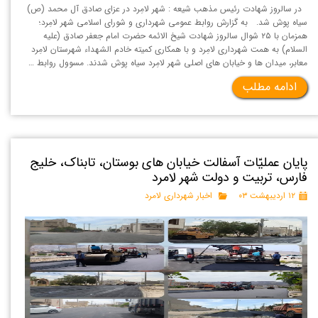
در سالروز شهادت رئیس مذهب شیعه : شهر لامِرد در عزای صادق آل محمد (ص)
سیاه پوش شد. به گزارش روابط عمومی شهرداری و شورای اسلامی شهر لامِرد؛
همزمان با ۲۵ شوال سالروز شهادت شیخ الائمه حضرت امام جعفر صادق (علیه
السلام) به همت شهرداری لامِرد و با همکاری کمیته خادم الشهداء شهرستان لامِرد
معابر، میدان ها و خیابان های اصلی شهر لامِرد سیاه پوش شدند. مسوول روابط …
ادامه مطلب
پایان عملیّات آسفالت خیابان های بوستان، تابناک، خلیج
فارس، تربیت و دولت شهر لامرد
۱۲ اردیبهشت ۰۳
اخبار شهرداری لامرد