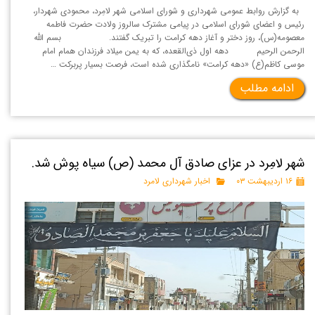
به گزارش روابط عمومی شهرداری و شورای اسلامی شهر لامِرد، محمودی شهردار،
رئیس و اعضای شورای اسلامی در پیامی مشترک سالروز ولادت حضرت فاطمه
معصومه(س)، روز دختر و آغاز دهه کرامت را تبریک گفتند. بسم الله
الرحمن الرحیم دهه اول ذی‌القعده، که به یمن میلاد فرزندان همام امام
موسی کاظم(ع) «دهه کرامت» نامگذاری شده است، فرصت بسیار پربرکت …
ادامه مطلب
شهر لامِرد در عزای صادق آل محمد (ص) سیاه پوش شد.
۱۶ اردیبهشت ۰۳
اخبار شهرداری لامرد