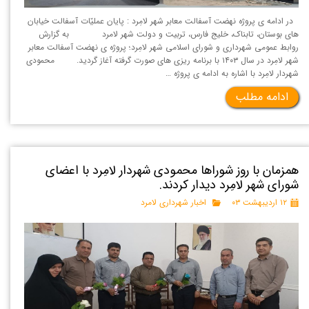
در ادامه ی پروژه نهضت آسفالت معابر شهر لامِرد : پایان عملیّات آسفالت خیابان
های بوستان، تابناک، خلیج فارس، تربیت و دولت شهر لامرد به گزارش
روابط عمومی شهرداری و شورای اسلامی شهر لامِرد؛ پروژه ی نهضت آسفالت معابر
شهر لامِرد در سال ۱۴۰۳ با برنامه ریزی های صورت گرفته آغاز گردید. محمودی
شهردار لامِرد با اشاره به ادامه ی پروژه …
ادامه مطلب
همزمان با روز شوراها محمودی شهردار لامِرد با اعضای
شورای شهر لامِرد دیدار کردند.
۱۲ اردیبهشت ۰۳
اخبار شهرداری لامرد