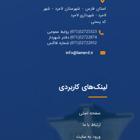
استان فارس - شهرستان لامرد - شهر
لامرد - شهرداری لامرد
کد پستی :
52725323(071) روابط عمومی
52722874(071) دفتر شهردار
52722052(071) شماره فاکس
info@lamerd.ir
لینک‌های کاربردی
صفحه اصلی
ارتباط با ما
ورود به سایت