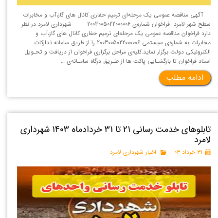
آگهی مناقصه عمومی یک مرحله‌ای ترمیم حفاری کانال های گاز،آب و مخابرات
سطح شهر لامِرد فراخوان شماره‌ی 2003005022000006 شهرداری لامرد در نظر
دارد فراخوان مناقصه عمومی یک مرحله‌ای ترمیم حفاری کانال های گاز،آب و
مخابرات به شماره‌ی سیستمی 2003005022000006 را از طریق سامانه تداركات
الكترونيكی دولت برگزار نماید.کلیه‌ی مراحل برگزاری فراخوان از دریافت و تحـویل
اسناد فراخوان تا بازگشـایی پاکت ها از طـریق درگاه سامـانه‌ی …
ادامه مطلب
تابلوهای خدمت رسانی 21 تا 31 خردادماه 1403 شهرداری
لامرد
۳۱ خرداد ۰۳
اخبار شهرداری لامرد