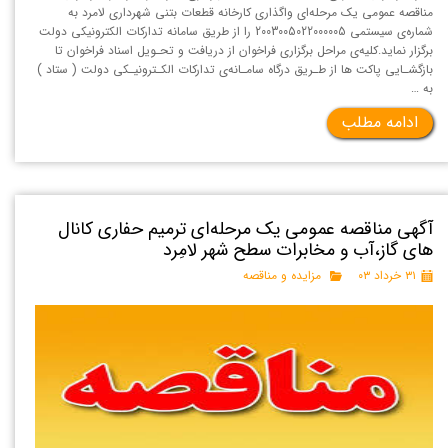
مناقصه عمومی یک مرحله‌ای واگذاری کارخانه قطعات بتنی شهرداری لامرد به
شماره‌ی سیستمی 2003005022000005 را از طریق سامانه تداركات الكترونيكی دولت
برگزار نماید.کلیه‌ی مراحل برگزاری فراخوان از دریافت و تحـویل اسناد فراخوان تا
بازگشـایی پاکت ها از طـریق درگاه سامـانه‌ی تدارکات الکـترونیـکی دولت ( ستاد )
به …
ادامه مطلب
آگهی مناقصه عمومی یک مرحله‌ای ترمیم حفاری کانال
های گاز،آب و مخابرات سطح شهر لامِرد
۳۱ خرداد ۰۳
مزایده و مناقصه