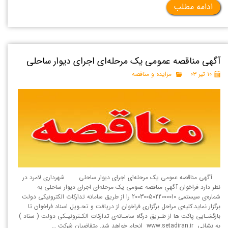
ادامه مطلب
آگهی مناقصه عمومی یک مرحله‌ای اجرای دیوار ساحلی
۱۰ تیر ۰۳
مزایده و مناقصه
آگهی مناقصه عمومی یک مرحله‌ای اجرای دیوار ساحلی شهرداری لامرد در
نظر دارد فراخوان آگهي مناقصه عمومی یک مرحله‌ای اجرای دیوار ساحلی به
شماره‌ی سیستمی 2003005022000010 را از طریق سامانه تداركات الكترونيكی دولت
برگزار نماید.کلیه‌ی مراحل برگزاری فراخوان از دریافت و تحـویل اسناد فراخوان تا
بازگشـایی پاکت ها از طـریق درگاه سامـانه‌ی تدارکات الکـترونیـکی دولت ( ستاد )
به نشانی www.setadiran.ir انجام خواهد شد. متقاضیان شرکت …