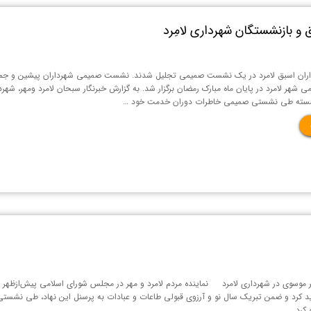
 و بازنشستگان شهرداری لامِرد
ان اسبق لامرد در یک نشست صمیمی تجلیل شدند. نشست صمیمی شهرداران پیشین و جمعی از 
 شهر لامرد در پایان ماه مبارک رمضان برگزار شد. به گزارش خبرنگار سبحان لامرد ومهر، شهر
زنشسته طی نشستی صمیمی خاطرات دوران خدمت خود …
موسوی در شهرداری لامرد نماینده مردم لامرد و مهر در مجلس شورای اسلامی پیش‌از‌ظهر ام
ید کرد و ضمن تبریک سال نو و آرزوی قبولی طاعات و عبادات به پرسنل این نهاد، طی نشست
گو کرد.