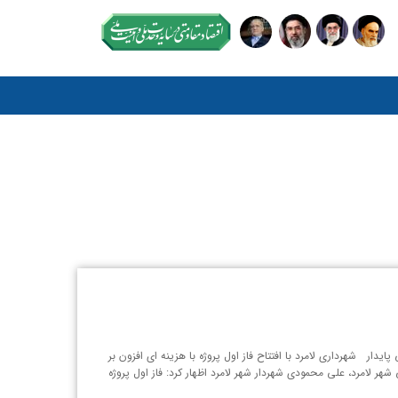
 جمهوری با نوید آسفالتی پایدار شهرداری لامرد با افتتاح فاز اول پروژه با هزینه ای افزون بر
ر لامرد، علی محمودی شهردار شهر لامرد اظهار کرد: فاز اول پروژه