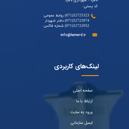
لامرد - شهرداری لامرد
کد پستی :
52725323(071) روابط عمومی
52722874(071) دفتر شهردار
52722052(071) شماره فاکس
info@lamerd.ir
لینک‌های کاربردی
صفحه اصلی
ارتباط با ما
ورود به سایت
ایمیل سازمانی