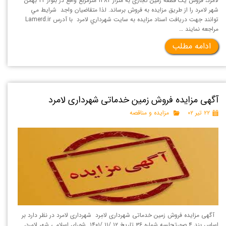
لامرد، فروش یک قطعه زمین تجاری به متراژ 1382 مترمربع واقع در بلوار 22 بهمن
شهر لامرد را از طريق مزايده به فروش برساند. لذا متقاضيان واجد شرايط مي
توانند جهت دريافت اسناد مزايده به سايت شهرداري لامرد با آدرس Lamerd.ir
مراجعه نمايند …
ادامه مطلب
آگهی مزایده فروش زمین خدماتی شهرداری لامرد
۲۲ تیر ۰۲
مزایده و مناقصه
آگهی مزایده فروش زمین خدماتی شهرداری لامِرد شهرداری لامرد در نظر دارد بر
اساس بند ۴ صورتجلسه شماره ۳۶ تاريخ ۱۲ /۱۱ /۱۴۰۱ شورای اسلامی شهر لامرد،