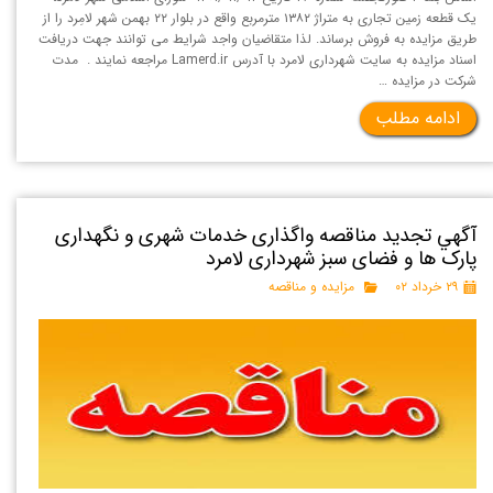
یک قطعه زمین تجاری به متراژ ۱۳۸۲ مترمربع واقع در بلوار ۲۲ بهمن شهر لامِرد را از
طريق مزايده به فروش برساند. لذا متقاضيان واجد شرايط می توانند جهت دريافت
اسناد مزايده به سايت شهرداری لامرد با آدرس Lamerd.ir مراجعه نمايند . مدت
شركت در مزايده …
ادامه مطلب
آگهي تجدید مناقصه واگذاری خدمات شهری و نگهداری
پارک ها و فضای سبز شهرداری لامرد
۲۹ خرداد ۰۲
مزایده و مناقصه