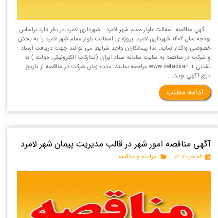
آگهي مناقصه آسفالت بلوار معلم شهر لامرد شهرداری لامرد در نظر دارد براساس
بودجه سال 1402 شهرداری لامرد، پروژه ی آسفالت بلوار معلم شهر لامرد را به بخش
خصوصي واگذار نمايد. لذا پيمانكاران واجد شرايط مي توانند جهت دريافت اسناد
و شركت در مناقصه به سايت سامانه ستاد ايران (تداركات الكترونيكي دولت ) به
نشانی www.setadiran.ir مراجعه نمايند. مدت زمان شركت در مناقصه از تاريخ
درج آگهي نوبت …
ادامه مطلب
آگهی مناقصه امور شهر در قالب مدیریت پیمان شهر لامرد
۰۸ خرداد ۰۲
مزایده و مناقصه