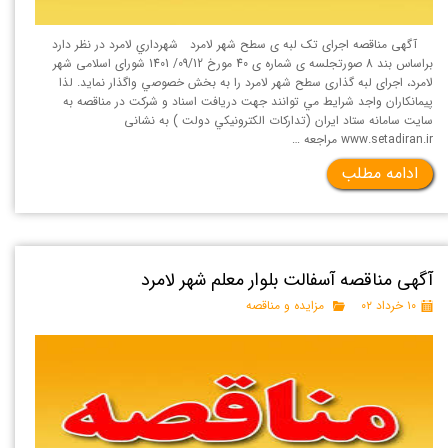
آگهی مناقصه اجرای تک لبه ی سطح شهر لامرد شهرداري لامرد در نظر دارد
براساس بند 8 صورتجلسه ی شماره ی 40 مورخ 09/12/ 1401 شورای اسلامی شهر
لامرد، اجرای لبه گذاری سطح شهر لامرد را به بخش خصوصي واگذار نمايد. لذا
پيمانكاران واجد شرايط مي توانند جهت دريافت اسناد و شركت در مناقصه به
سايت سامانه ستاد ايران (تداركات الكترونيكي دولت ) به نشانی
www.setadiran.ir مراجعه …
ادامه مطلب
آگهی مناقصه آسفالت بلوار معلم شهر لامرد
۱۰ خرداد ۰۲
مزایده و مناقصه