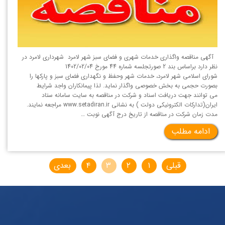
آگهی مناقصه واگذاری خدمات شهری و فضای سبز شهر لامرد شهرداری لامرد در
نظر دارد براساس بند 2 صورتجلسه شماره 44 مورخ 1402/02/04
شورای اسلامی شهر لامرد، خدمات شهر وحفظ و نگهداری فضای سبز و پاركها را
بصورت حجمی به بخش خصوصی واگذار نمايد. لذا پيمانكاران واجد شرايط
می توانند جهت دريافت اسناد و شركت در مناقصه به سايت سامانه ستاد
ایران(تدارکات الکترونیکی دولت ) به نشانی www.setadiran.ir مراجعه نمايند.
مدت زمان شركت در مناقصه از تاريخ درج آگهی نوبت …
ادامه مطلب
قبلی
۱
۲
۳
۴
بعدی