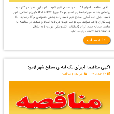
آگهی مناقصه اجرای تک لبه ی سطح شهر لامرد شهرداري لامرد در نظر دارد
براساس بند 8 صورتجلسه ی شماره ی 40 مورخ 09/12/ 1401 شورای اسلامی شهر
لامرد، اجرای لبه گذاری سطح شهر لامرد را به بخش خصوصي واگذار نمايد. لذا
پيمانكاران واجد شرايط مي توانند جهت دريافت اسناد و شركت در مناقصه به
سايت سامانه ستاد ايران (تداركات الكترونيكي دولت ) به نشانی
www.setadiran.ir مراجعه نمايند. …
ادامه مطلب
آگهی مناقصه اجرای تک لبه ی سطح شهر لامرد
۲۰ خرداد ۰۲
مزایده و مناقصه