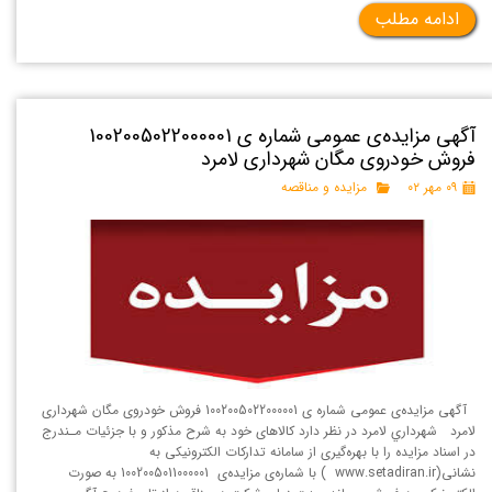
ادامه مطلب
آگهی مزایده‌ی عمومی شماره ی 1002005022000001
فروش خودروی مگان شهرداری لامرد
۰۹ مهر ۰۲
مزایده و مناقصه
آگهی مزایده‌ی عمومی شماره ی 1002005022000001 فروش خودروی مگان شهرداری
لامرد شهرداري لامرد در نظر دارد کالاهای خود به شرح مذکور و با جزئیات مـندرج
در اسناد مزایده را با بهره‌گیری از سامانه تداركات الكترونيكی به
نشانی(www.setadiran.ir ) با شماره‌ی مزایده‌ی 1002005011000001 به صورت