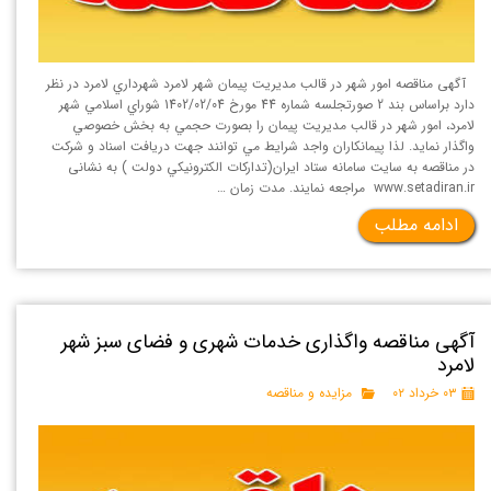
آگهی مناقصه امور شهر در قالب مدیریت پیمان شهر لامرد شهرداري لامرد در نظر
دارد براساس بند 2 صورتجلسه شماره 44 مورخ 1402/02/04 شوراي اسلامي شهر
لامرد، امور شهر در قالب مديريت پيمان را بصورت حجمي به بخش خصوصي
واگذار نمايد. لذا پيمانكاران واجد شرايط مي توانند جهت دريافت اسناد و شركت
در مناقصه به سايت سامانه ستاد ايران(تداركات الكترونيكي دولت ) به نشانی
www.setadiran.ir مراجعه نمايند. مدت زمان …
ادامه مطلب
آگهی مناقصه واگذاری خدمات شهری و فضای سبز شهر
لامرد
۰۳ خرداد ۰۲
مزایده و مناقصه