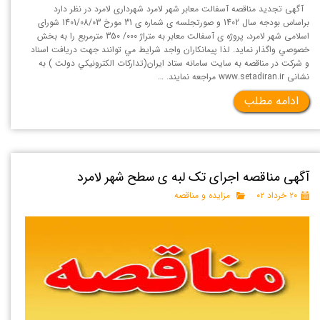
آگهی تجدید مناقصه آسفالت معابر شهر لامرد شهرداری لامرد در نظر دارد
براساس بودجه سال 1402 و صورتجلسه ی شماره ی 31 مورخ 1401/08/03 شورای
اسلامی شهر لامرد، پروژه ی آسفالت معابر به متراژ 000/ 350 مترمربع را به بخش
خصوصي واگذار نمايد. لذا پيمانكاران واجد شرايط مي توانند جهت دريافت اسناد
و شركت در مناقصه به سايت سامانه ستاد ايران(تداركات الكترونيكي دولت ) به
نشانی www.setadiran.ir مراجعه نمايند. …
ادامه مطلب
آگهی مناقصه اجرای تک لبه ی سطح شهر لامرد
۲۰ خرداد ۰۲
مزایده و مناقصه